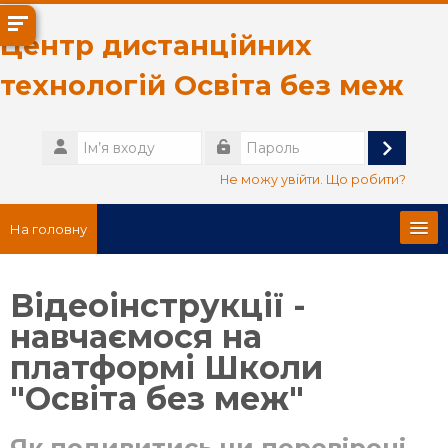
Перейти до головного вмісту
Центр дистанційних
технологій Освіта без меж
Ім’я
входу
Увійти
Пароль
Не можу увійти. Що робити?
На головну
Головна сторінка
Відеоінструкції -
навчаємося на
Про нас
платформі Школи
Українська ‎(uk)‎
"Освіта без меж"
Пошук
курсів
Як подивитись чи перевірені
Пр