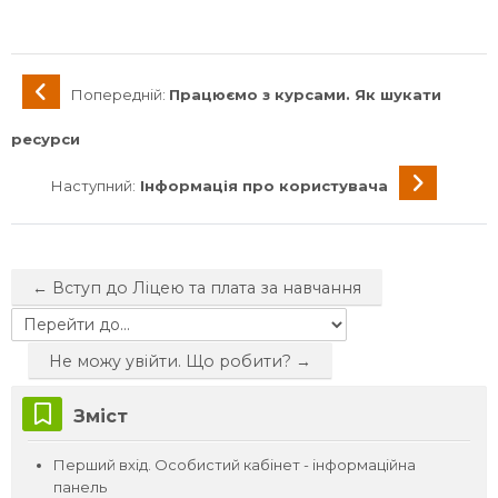
Попередній:
Працюємо з курсами. Як шукати
ресурси
Наступний:
Інформація про користувача
← Вступ до Ліцею та плата за навчання
Перейти до...
Не можу увійти. Що робити? →
Пропустити Зміст
Зміст
Перший вхід. Особистий кабінет - інформаційна
панель