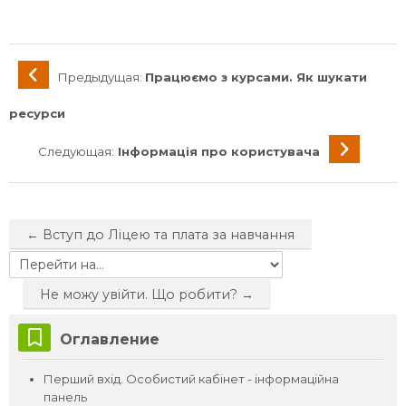
Предыдущая:
Працюємо з курсами. Як шукати
ресурси
Следующая:
Інформація про користувача
← Вступ до Ліцею та плата за навчання
Перейти на...
Не можу увійти. Що робити? →
Пропустить Оглавление
Оглавление
Перший вхід. Особистий кабінет - інформаційна
панель