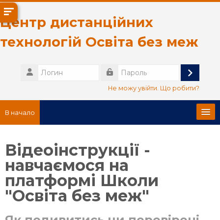
Перейти к основному содержанию
Центр дистанційних
технологій Освіта без меж
Логин
Вход
Пароль
Не можу увійти. Що робити?
В начало
Головна сторінка
Відеоінструкції -
навчаємося на
Про нас
платформі Школи
Русский ‎(ru)‎
"Освіта без меж"
Поиск
курса
Як подивитись чи перевірені
От