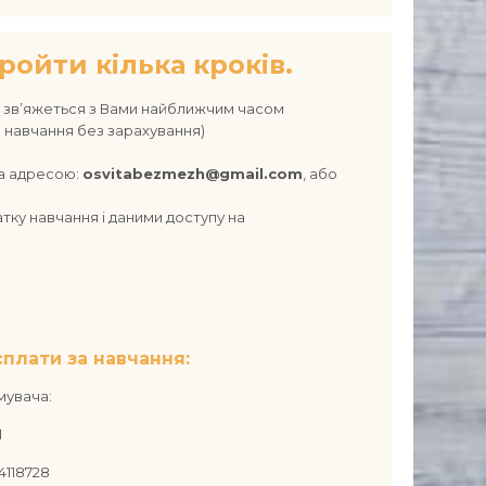
ройти кілька кроків.
тор зв’яжеться з Вами найближчим часом
о навчання без зарахування)
за адресою:
osvitabezmezh@gmail.com
, або
атку навчання і даними доступу на
сплати за навчання:
мувача:
П
4118728