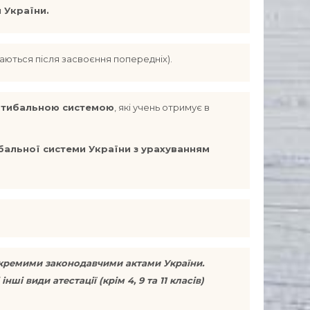
 України.
ваються після засвоєння попередніх).
ятибальною системою
, які учень отримує в
 бальної системи України з урахуванням
окремими законодавчими актами України.
 види атестації (крім 4, 9 та 11 класів)