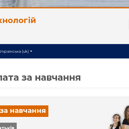
хнологій
Українська ‎(uk)‎
лата за навчання
 за навчання
атьків