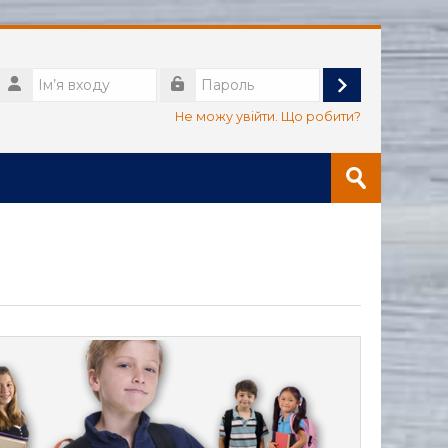
Ім’я
входу
Увійти
Пароль
Не можу увійти. Що робити?
Пошук
курсів
Прийняти