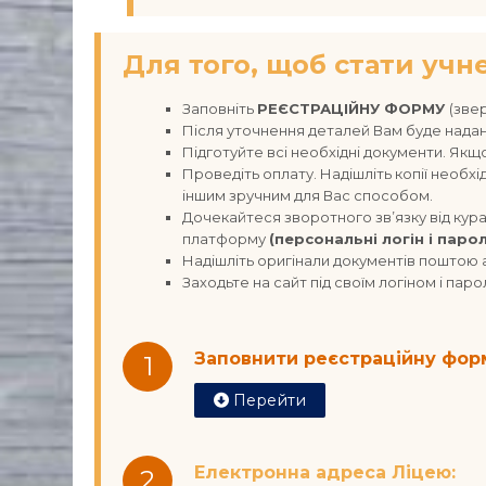
Для того, щоб стати учн
Заповніть
РЕЄСТРАЦІЙНУ ФОРМУ
(зве
Після уточнення деталей Вам буде надан
Підготуйте всі необхідні документи. Якщо
Проведіть оплату. Надішліть копії необ
іншим зручним для Вас способом.
Дочекайтеся зворотного зв’язку від кура
платформу
(персональні логін і парол
Надішліть оригінали документів поштою
Заходьте на сайт під своїм логіном і пар
Заповнити реєстраційну фор
1
Перейти
Електронна адреса Ліцею:
2