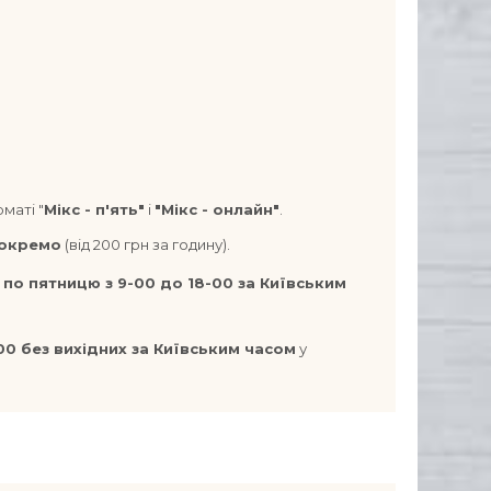
рматі
"
Мікс -
п'ять"
і
"
Мікс -
онлайн"
.
 окремо
(від 200 грн за годину).
 по пятницю з 9-00 до 18-00 за Київським
-00 без вихідних за Київським часом
у