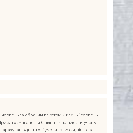
о червень за обраним пакетом. Липень і серпень
и затримці оплати більш, ніж на 1 місяць, учень
арахування (пільгові умови - знижки, пільгова