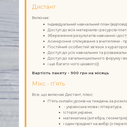
Дистант
Включає:
Індивідуальний навчальний план (відпов
Доступ до всіх матеріалів і ресурсів пла
Збереження результатів навчання і дост
Асинхронне спілкування з вчителями - 
Постійний особистий зв'язок з кураторо
Доступ до усіх навчальних та розважаль
Доступ до загальношкільного форуму і в
і ще багато чого цікавого))
Вартість пакету - 900 грн на місяць
Мікс - п'ять
Все, що включає Дистант, плюс:
П'ять онлайн уроків на тиждень за розк
- украінська мова і література,
Історія україни,
математика (алгебра, геометрія
і один предмет на вибір (з пере