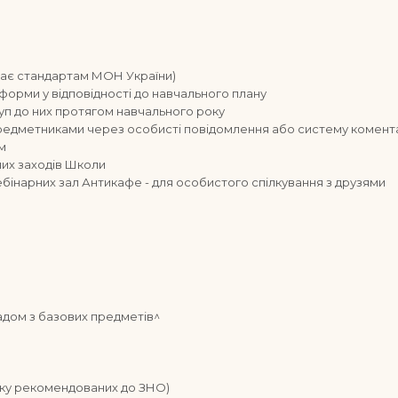
ідає стандартам МОН України)
тформи у відповідності до навчального плану
уп до них протягом навчального року
предметниками через особисті повідомлення або систему комент
м
них заходів Школи
ебінарних зал Антикафе - для особистого спілкування з друзями
ладом з базових предметів^
)
ліку рекомендованих до ЗНО)