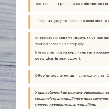
Все навчання проводиться
у відповідност
Програма курсу, як правило,
розподілена 
До виконання
рекомендуються усі завда
процесі засвоєння матеріалу.
Ітогова оцінка за курс - середньозваже
коефіцієнтів значущості.
Обов'язкова атестація
за предметами -
2
У відповідності до порядку оцінювання 
Можливість дистанційного проходження ЗНО
можуть проводитись дистанційно.