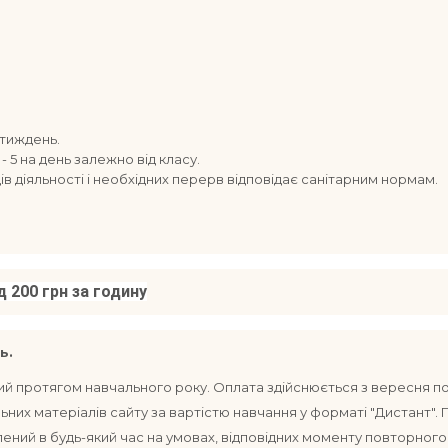
 тиждень.
 - 5 на день залежно від класу.
дів діяльності і необхідних перерв відповідає санітарним нормам.
д 200 грн за годину
ь.
ий протягом навчального року. Оплата здійснюється з вересня п
их матеріалів сайту за вартістю навчання у форматі "Дистант". Пр
ений в будь-який час на умовах, відповідних моменту повторного з