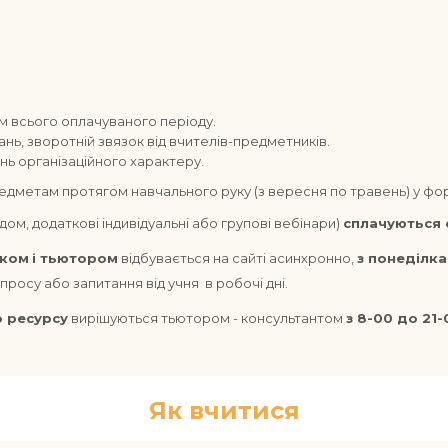
 всього оплачуваного періоду.
нь, зворотній звязок від вчителів-предметників.
нь організаційного характеру.
редметам протягом навчального руку (з вересня по травень) у фо
дом, додаткові індивідуальні або групові вебінари)
сплачуються
иком
і тьютором
відбувається на сайті асинхронно,
з понеділка
просу або запитання від учня в робочі дні.
о ресурсу
вирішуються тьютором - консультантом
з 8-00 до 21
.
Як вчитися