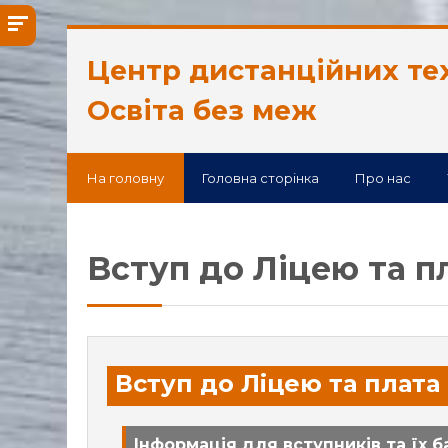
Перейти до головного вмісту
Центр дистанційних те
Освіта без меж
На головну
Головна сторінка
Про нас
Вступ до Ліцею та п
Вступ до Ліцею та плата
Інформація для вступників та їх б