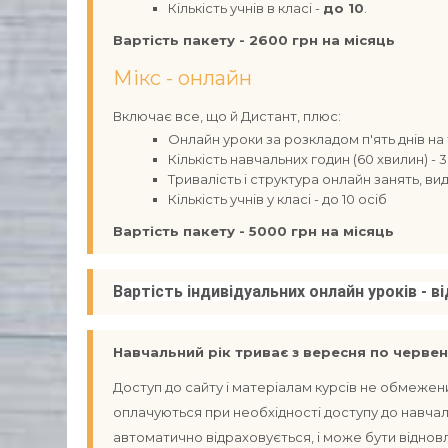
Кількість учнів в класі -
до 10
.
Вартість пакету - 2600 грн на місяць
Мікс - онлайн
Включає все, що й Дистант, плюс:
Онлайн уроки за розкладом п'ять днів на
Кількість навчальних годин (60 хвилин) - 3
Тривалість і структура онлайн занять, ви
Кількість учнів у класі - до 10 осіб
Вартість пакету - 5000 грн на місяць
Вартість індивідуальних онлайн уроків - ві
Навчальний рік триває з вересня по червен
Доступ до сайту і матеріалам курсів не обмежен
оплачуються при необхідності доступу до навчальн
автоматично відраховується, і може бути відновл