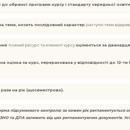
і до обраної програми курсу і стандарту середньої освіти
на теми, носить послідовний характер
(наступні теми відкри
ння
. Кожний ресурс та елемент курсу
оцінюється за дванадц
на оцінка за курс, перерахована у відповідності до 12-ти
 рази на рік (щосеместрово).
форма підсумкового контролю за кожен рік регламентується 
 та ДПА залежить від цих регламентуючих документів. Усі інші