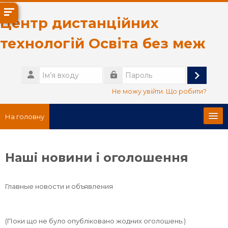
Перейти до головного вмісту
Центр дистанційних
технологій Освіта без меж
Ім’я
входу
Увійти
Пароль
Не можу увійти. Що робити?
На головну
Головна сторінка
Наші новини і оголошення
Про нас
Главные новости и объявления
Українська ‎(uk)‎
Пошук
(Поки що не було опубліковано жодних оголошень.)
курсів
Пр