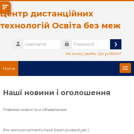
Skip to main content
Центр дистанційних
технологій Освіта без меж
Username
Log
Password
Не можу увійти. Що робити?
in
Home
Головна сторінка
Наші новини і оголошення
Про нас
Главные новости и объявления
English ‎(en)‎
Search
(No announcements have been posted yet.)
courses
Sub