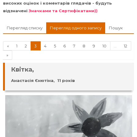
високих оцінок і коментарів глядачів - будуть
відзначені
Значками та Сертифікатами))
Перегляд списку
Перегляд одного запису
Пошук
Назад
(поточний)
«
1
2
3
4
5
6
7
8
9
10
…
12
Далі
»
Квітка,
Анастасія Єнютіна, 11 років