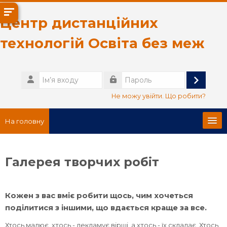
Перейти до головного вмісту
Центр дистанційних
технологій Освіта без меж
Ім’я
входу
Увійти
Пароль
Не можу увійти. Що робити?
На головну
Головна сторінка
Галерея творчих робіт
Про нас
Кожен з вас вміє робити щось, чим хочеться
Українська ‎(uk)‎
поділитися з іншими, що вдається краще за все.
Пошук
Хтось малює, хтось - декламує вірші, а хтось - їх складає. Хтось