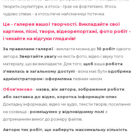
курсів
Пр
творить скульптури, а хтось - грає на фортепіано. Хтось
чудово співає - а хтось пече найсмачніші тістечка.
Це - галерея вашої творчості. Викладайте свої
картини, пісні, твори, відеорепортажі, фото робіт -
і чекайте на відгуки глядачів!
За правилами галереї
- викласти можна до
10 робіт
одного
автора.
Звертайте увагу
на якість фото, відео і звуку того
матеріалу, що ви викладаєте. Для того,
щоб
ваша
робота
з'явилась в загальному доступі
- вона має бути
одобрена
адміністратором
і
оформлена
певним чином.
Обов'язково
-
назва, вік автора, зображення роботи
або заставка до відео, коротка інформація-опис
.
Докладну інформацію, відео чи аудіо, тексти творів, посилання
на сховища -
розміщуємо у відповідниму полі
з
дотриманням вимог до розміру файлів.
Автори тих робіт, що наберуть максимальну кількість