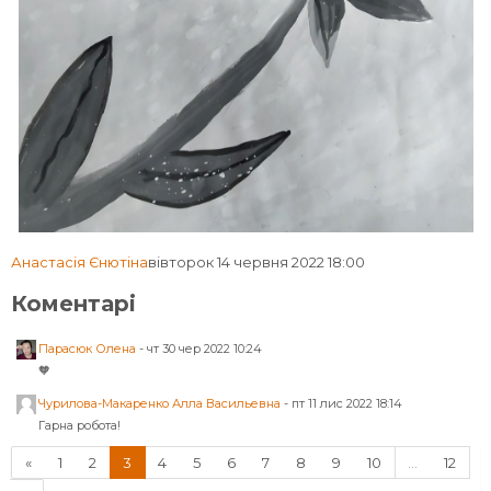
Анастасія Єнютіна
вівторок 14 червня 2022 18:00
Коментарі
Парасюк Олена
-
чт 30 чер 2022 10:24
🧡
Чурилова-Макаренко Алла Васильевна
-
пт 11 лис 2022 18:14
Гарна робота!
Назад
(поточний)
«
1
2
3
4
5
6
7
8
9
10
…
12