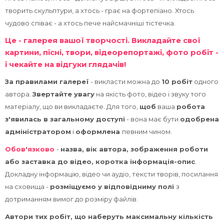
курсів
Пр
творить скульптури, а хтось - грає на фортепіано. Хтось
чудово співає - а хтось пече найсмачніші тістечка.
Це - галерея вашої творчості. Викладайте свої
картини, пісні, твори, відеорепортажі, фото робіт -
і чекайте на відгуки глядачів!
За правилами галереї
- викласти можна до
10 робіт
одного
автора.
Звертайте увагу
на якість фото, відео і звуку того
матеріалу, що ви викладаєте. Для того,
щоб
ваша
робота
з'явилась в загальному доступі
- вона має бути
одобрена
адміністратором
і
оформлена
певним чином.
Обов'язково
-
назва, вік автора, зображення роботи
або заставка до відео, коротка інформація-опис
.
Докладну інформацію, відео чи аудіо, тексти творів, посилання
на сховища -
розміщуємо у відповідниму полі
з
дотриманням вимог до розміру файлів.
Автори тих робіт, що наберуть максимальну кількість