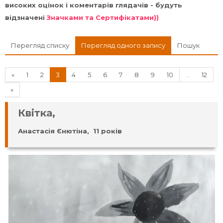
високих оцінок і коментарів глядачів - будуть
відзначені
Значками та Сертифікатами))
Перегляд списку
Перегляд одного запису
Пошук
Назад
(поточний)
«
1
2
3
4
5
6
7
8
9
10
…
12
Далі
»
Квітка,
Анастасія Єнютіна, 11 років