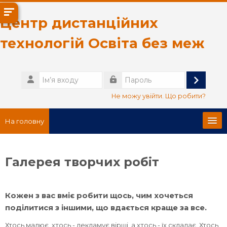
Перейти до головного вмісту
Центр дистанційних
технологій Освіта без меж
Ім’я
входу
Увійти
Пароль
Не можу увійти. Що робити?
На головну
Головна сторінка
Галерея творчих робіт
Про нас
Кожен з вас вміє робити щось, чим хочеться
Українська ‎(uk)‎
поділитися з іншими, що вдається краще за все.
Пошук
Хтось малює, хтось - декламує вірші, а хтось - їх складає. Хтось