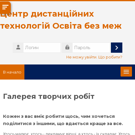
Перейти к основному содержанию
Центр дистанційних
технологій Освіта без меж
Логин
Вход
Пароль
Не можу увійти. Що робити?
В начало
Головна сторінка
Галерея творчих робіт
Про нас
Кожен з вас вміє робити щось, чим хочеться
Русский ‎(ru)‎
поділитися з іншими, що вдається краще за все.
Поиск
Хтось малює, хтось - декламує вірші, а хтось - їх складає. Хтось