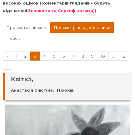
високих оцінок і коментарів глядачів - будуть
відзначені
Значками та Сертифікатами))
Просмотр списком
Просмотр по одной записи
Поиск
Назад
(текущая)
«
1
2
3
4
5
6
7
8
9
10
…
12
Далее
»
Квітка,
Анастасія Єнютіна, 11 років