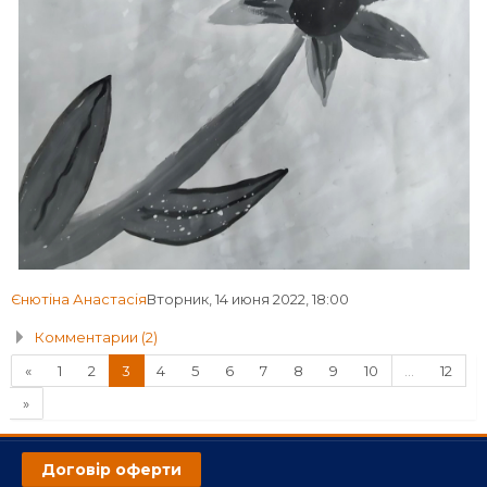
Єнютіна Анастасія
Вторник, 14 июня 2022, 18:00
Комментарии (2)
Назад
(текущая)
«
1
2
3
4
5
6
7
8
9
10
…
12
Далее
»
Договір оферти