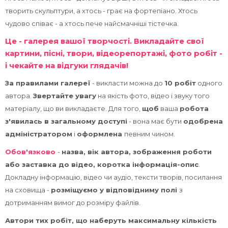
курса
От
творить скульптури, а хтось - грає на фортепіано. Хтось
чудово співає - а хтось пече найсмачніші тістечка.
Це - галерея вашої творчості. Викладайте свої
картини, пісні, твори, відеорепортажі, фото робіт -
і чекайте на відгуки глядачів!
За правилами галереї
- викласти можна до
10 робіт
одного
автора.
Звертайте увагу
на якість фото, відео і звуку того
матеріалу, що ви викладаєте. Для того,
щоб
ваша
робота
з'явилась в загальному доступі
- вона має бути
одобрена
адміністратором
і
оформлена
певним чином.
Обов'язково
-
назва, вік автора, зображення роботи
або заставка до відео, коротка інформація-опис
.
Докладну інформацію, відео чи аудіо, тексти творів, посилання
на сховища -
розміщуємо у відповідниму полі
з
дотриманням вимог до розміру файлів.
Автори тих робіт, що наберуть максимальну кількість