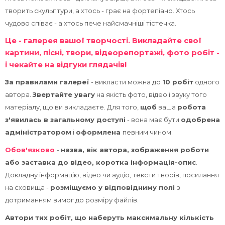
курса
От
творить скульптури, а хтось - грає на фортепіано. Хтось
чудово співає - а хтось пече найсмачніші тістечка.
Це - галерея вашої творчості. Викладайте свої
картини, пісні, твори, відеорепортажі, фото робіт -
і чекайте на відгуки глядачів!
За правилами галереї
- викласти можна до
10 робіт
одного
автора.
Звертайте увагу
на якість фото, відео і звуку того
матеріалу, що ви викладаєте. Для того,
щоб
ваша
робота
з'явилась в загальному доступі
- вона має бути
одобрена
адміністратором
і
оформлена
певним чином.
Обов'язково
-
назва, вік автора, зображення роботи
або заставка до відео, коротка інформація-опис
.
Докладну інформацію, відео чи аудіо, тексти творів, посилання
на сховища -
розміщуємо у відповідниму полі
з
дотриманням вимог до розміру файлів.
Автори тих робіт, що наберуть максимальну кількість