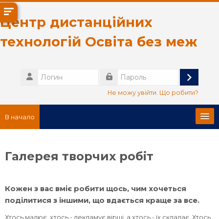
Перейти к основному содержанию
Центр дистанційних
технологій Освіта без меж
Логин
Вход
Пароль
Не можу увійти. Що робити?
В начало
Головна сторінка
Галерея творчих робіт
Про нас
Кожен з вас вміє робити щось, чим хочеться
Русский ‎(ru)‎
поділитися з іншими, що вдається краще за все.
Поиск
Хтось малює, хтось - декламує вірші, а хтось - їх складає. Хтось