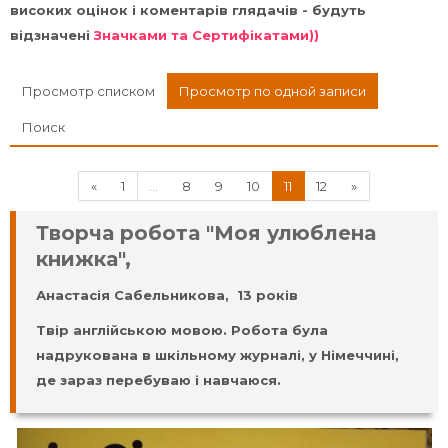
високих оцінок і коментарів глядачів - будуть
відзначені
Значками та Сертифікатами))
Просмотр списком
Просмотр по одной записи
Поиск
Назад
(текущая)
Далее
«
1
…
8
9
10
11
12
»
Творча робота "Моя улюблена
книжка",
Анастасія Сабельникова, 13 років
Твір англійською мовою. Робота була
надрукована в шкільному журналі, у Німеччині,
де зараз перебуваю і навчаюся.