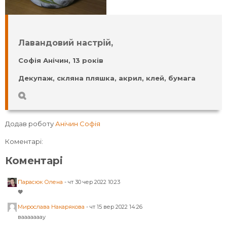
Лавандовий настрій,
Софія Анічин, 13 років
Декупаж, скляна пляшка, акрил, клей, бумага
Додав роботу
Анічин Софія
Коментарі:
Коментарі
Парасюк Олена
-
чт 30 чер 2022 10:23
🧡
Мирослава Накарякова
-
чт 15 вер 2022 14:26
вааааааау