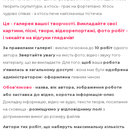
курсів
Пр
творить скульптури, а хтось - грає на фортепіано. Хтось
чудово співає - а хтось пече найсмачніші тістечка.
Це - галерея вашої творчості. Викладайте свої
картини, пісні, твори, відеорепортажі, фото робіт -
і чекайте на відгуки глядачів!
За правилами галереї
- викласти можна до
10 робіт
одного
автора.
Звертайте увагу
на якість фото, відео і звуку того
матеріалу, що ви викладаєте. Для того,
щоб
ваша
робота
з'явилась в загальному доступі
- вона має бути
одобрена
адміністратором
і
оформлена
певним чином.
Обов'язково
-
назва, вік автора, зображення роботи
або заставка до відео, коротка інформація-опис
.
Докладну інформацію, відео чи аудіо, тексти творів, посилання
на сховища -
розміщуємо у відповідниму полі
з
дотриманням вимог до розміру файлів.
Автори тих робіт, що наберуть максимальну кількість