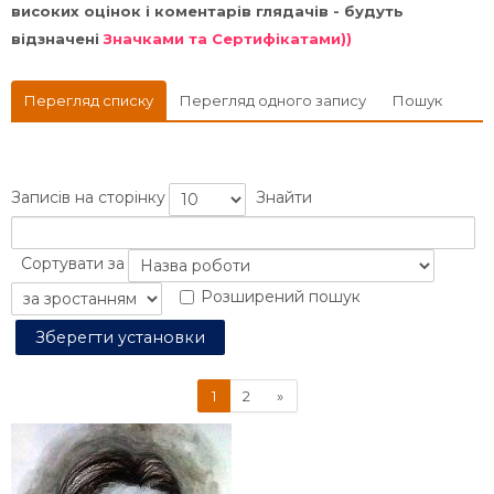
високих оцінок і коментарів глядачів - будуть
відзначені
Значками та Сертифікатами))
Перегляд списку
Перегляд одного запису
Пошук
Записів на сторінку
Знайти
Сортувати за
Розширений пошук
(поточний)
Далі
1
2
»