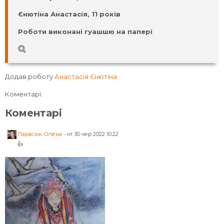
Єнютіна Анастасія, 11 років
Роботи виконані гуашшю на папері
Додав роботу
Анастасія Єнютіна
Коментарі:
Коментарі
Парасюк Олена
-
чт 30 чер 2022 10:22
👍