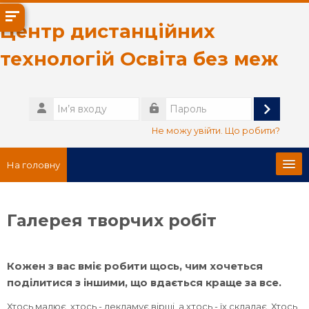
Перейти до головного вмісту
Центр дистанційних
технологій Освіта без меж
Ім’я
входу
Увійти
Пароль
Не можу увійти. Що робити?
На головну
Головна сторінка
Галерея творчих робіт
Про нас
Кожен з вас вміє робити щось, чим хочеться
Українська ‎(uk)‎
поділитися з іншими, що вдається краще за все.
Пошук
Хтось малює, хтось - декламує вірші, а хтось - їх складає. Хтось