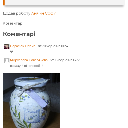
Додав роботу
Анічин Софія
Коментарі:
Коментарі
Парасюк Олена
-
чт 30 чер 2022 10:24
🧡
Мирослава Накарякова
-
чт 15 вер 2022 13:32
ваааау!!! нічого собі!!!