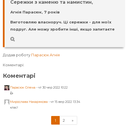
Сережки з каменю та намистин,
Агнія Парасюк, 7 років
Виготовляю власноруч. Ці сережки - для моїх
подруг. Але можу зробити інші, якщо запитаєте
Додав роботу
Парасюк Агнія
Коментарі:
Коментарі
Парасюк Олена
-
чт 30 чер 2022 10:22
👍
Мирослава Накарякова
-
чт 15 вер 2022 13:34
клас!
(поточний)
Далі
1
2
»