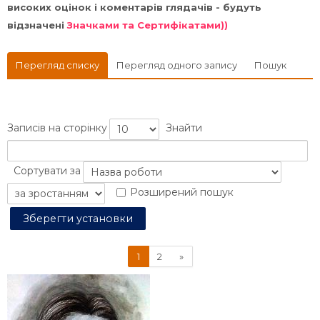
високих оцінок і коментарів глядачів - будуть
відзначені
Значками та Сертифікатами))
Перегляд списку
Перегляд одного запису
Пошук
Записів на сторінку
Знайти
Сортувати за
Розширений пошук
(поточний)
Далі
1
2
»