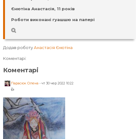
Єнютіна Анастасія, 11 років
Роботи виконані гуашшю на папері
Додав роботу
Анастасія Єнютіна
Коментарі:
Коментарі
Парасюк Олена
-
чт 30 чер 2022 10:22
👍