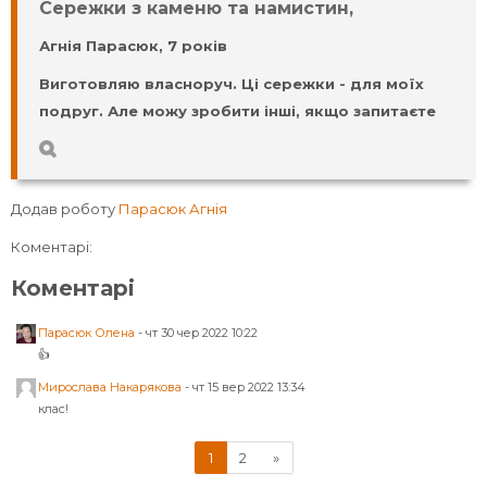
Сережки з каменю та намистин,
Агнія Парасюк, 7 років
Виготовляю власноруч. Ці сережки - для моїх
подруг. Але можу зробити інші, якщо запитаєте
Додав роботу
Парасюк Агнія
Коментарі:
Коментарі
Парасюк Олена
-
чт 30 чер 2022 10:22
👍
Мирослава Накарякова
-
чт 15 вер 2022 13:34
клас!
(поточний)
Далі
1
2
»