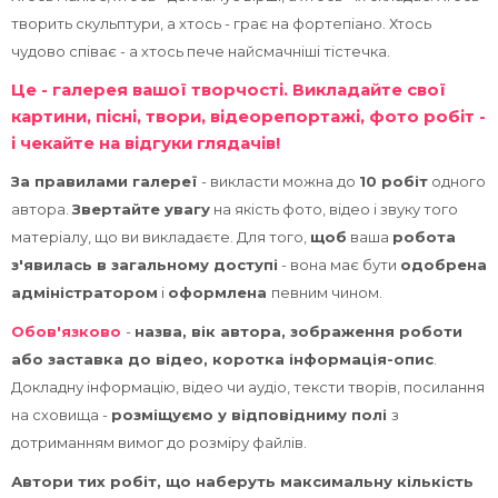
курсів
Пр
творить скульптури, а хтось - грає на фортепіано. Хтось
чудово співає - а хтось пече найсмачніші тістечка.
Це - галерея вашої творчості. Викладайте свої
картини, пісні, твори, відеорепортажі, фото робіт -
і чекайте на відгуки глядачів!
За правилами галереї
- викласти можна до
10 робіт
одного
автора.
Звертайте увагу
на якість фото, відео і звуку того
матеріалу, що ви викладаєте. Для того,
щоб
ваша
робота
з'явилась в загальному доступі
- вона має бути
одобрена
адміністратором
і
оформлена
певним чином.
Обов'язково
-
назва, вік автора, зображення роботи
або заставка до відео, коротка інформація-опис
.
Докладну інформацію, відео чи аудіо, тексти творів, посилання
на сховища -
розміщуємо у відповідниму полі
з
дотриманням вимог до розміру файлів.
Автори тих робіт, що наберуть максимальну кількість