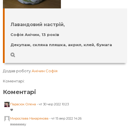
Лавандовий настрій,
Софія Анічин, 13 років
Декупаж, скляна пляшка, акрил, клей, бумага
Додав роботу
Анічин Софія
Коментарі:
Коментарі
Парасюк Олена
-
чт 30 чер 2022 10:23
🧡
Мирослава Накарякова
-
чт 15 вер 2022 14:26
вааааааау