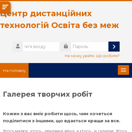
Перейти до головного вмісту
Центр дистанційних
технологій Освіта без меж
Ім’я
входу
Увійти
Пароль
Не можу увійти. Що робити?
На головну
Головна сторінка
Галерея творчих робіт
Про нас
Кожен з вас вміє робити щось, чим хочеться
Українська ‎(uk)‎
поділитися з іншими, що вдається краще за все.
Пошук
Хтось малює, хтось - декламує вірші, а хтось - їх складає. Хтось