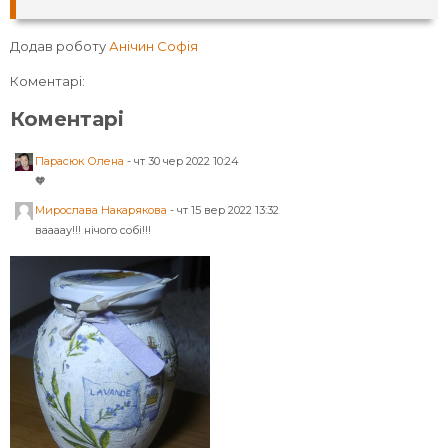
Додав роботу
Анічин Софія
Коментарі:
Коментарі
Парасюк Олена
-
чт 30 чер 2022 10:24
🧡
Мирослава Накарякова
-
чт 15 вер 2022 13:32
ваааау!!! нічого собі!!!