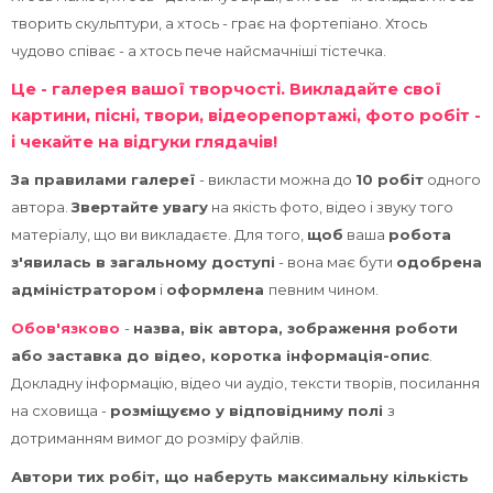
курсів
Пр
творить скульптури, а хтось - грає на фортепіано. Хтось
чудово співає - а хтось пече найсмачніші тістечка.
Це - галерея вашої творчості. Викладайте свої
картини, пісні, твори, відеорепортажі, фото робіт -
і чекайте на відгуки глядачів!
За правилами галереї
- викласти можна до
10 робіт
одного
автора.
Звертайте увагу
на якість фото, відео і звуку того
матеріалу, що ви викладаєте. Для того,
щоб
ваша
робота
з'явилась в загальному доступі
- вона має бути
одобрена
адміністратором
і
оформлена
певним чином.
Обов'язково
-
назва, вік автора, зображення роботи
або заставка до відео, коротка інформація-опис
.
Докладну інформацію, відео чи аудіо, тексти творів, посилання
на сховища -
розміщуємо у відповідниму полі
з
дотриманням вимог до розміру файлів.
Автори тих робіт, що наберуть максимальну кількість