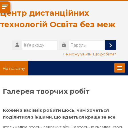
Перейти до головного вмісту
Центр дистанційних
технологій Освіта без меж
Ім’я
входу
Увійти
Пароль
Не можу увійти. Що робити?
На головну
Головна сторінка
Галерея творчих робіт
Про нас
Кожен з вас вміє робити щось, чим хочеться
Українська ‎(uk)‎
поділитися з іншими, що вдається краще за все.
Пошук
Хтось малює, хтось - декламує вірші, а хтось - їх складає. Хтось