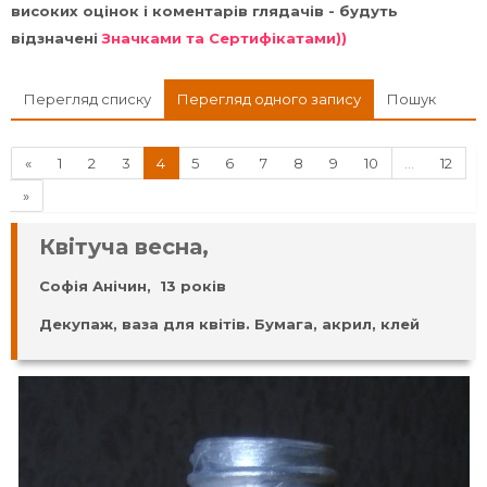
високих оцінок і коментарів глядачів - будуть
відзначені
Значками та Сертифікатами))
Перегляд списку
Перегляд одного запису
Пошук
Назад
(поточний)
«
1
2
3
4
5
6
7
8
9
10
…
12
Далі
»
Квітуча весна,
Софія Анічин, 13 років
Декупаж, ваза для квітів. Бумага, акрил, клей