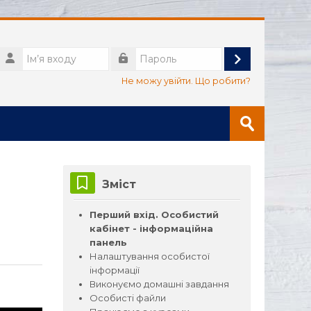
Ім’я
входу
Увійти
Пароль
Не можу увійти. Що робити?
Пошук
курсів
Прийняти
Пропустити Зміст
Зміст
Перший вхід. Особистий
кабінет - інформаційна
панель
Налаштування особистої
інформації
Виконуємо домашні завдання
Особисті файли