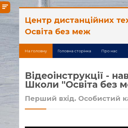
Перейти до головного вмісту
Центр дистанційних те
Освіта без меж
На головну
Головна сторінка
Про нас
Відеоінструкції - н
Школи "Освіта без 
Перший вхід. Особистий к