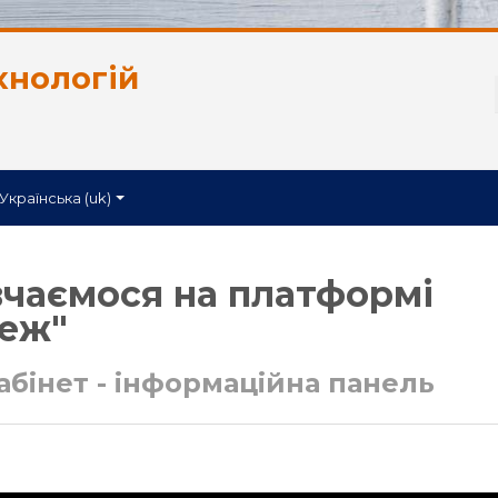
хнологій
Українська ‎(uk)‎
авчаємося на платформі
меж"
абінет - інформаційна панель