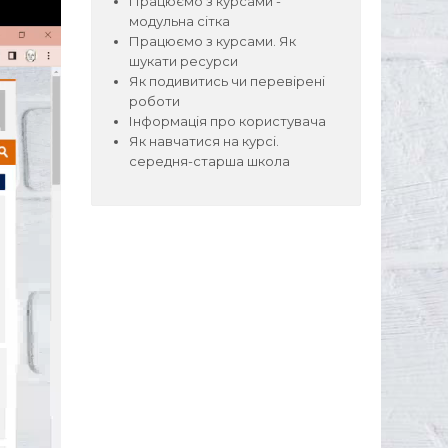
Працюємо з курсами -
модульна сітка
Працюємо з курсами. Як
шукати ресурси
Як подивитись чи перевірені
роботи
Інформація про користувача
Як навчатися на курсі.
середня-старша школа