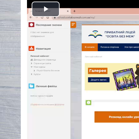
Відтворити
відео