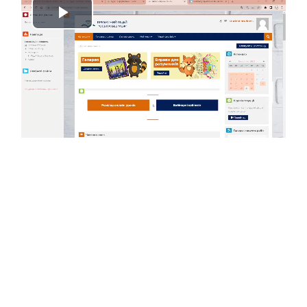
Відтворити
відео